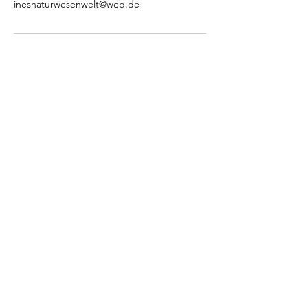
inesnaturwesenwelt@web.de
Kontakt
Ines Langbehn
E-Mail:
inesnaturwesenwelt(at)web.de
Oder rufen Sie mich an:
Handy:
0179 - 46 98 557
Festnetz:
04174 - 6464 557
Impressu
AGB
Datenschutz
m