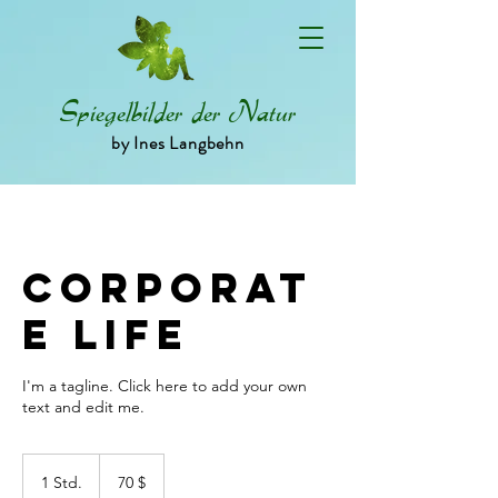
Spiegelbilder der Natur
by Ines Langbehn
Corporat
e Life
I'm a tagline. Click here to add your own
text and edit me.
70
US-
1 Std.
1
70 $
Dollar