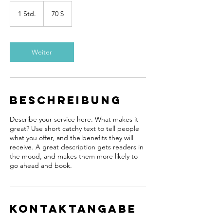
70
US-
1 Std.
1
70 $
Dollar
S
t
d
Weiter
Beschreibung
Describe your service here. What makes it
great? Use short catchy text to tell people
what you offer, and the benefits they will
receive. A great description gets readers in
the mood, and makes them more likely to
go ahead and book.
Kontaktangabe