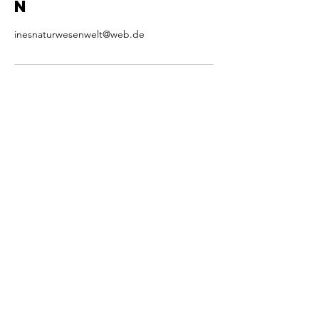
n
inesnaturwesenwelt@web.de
Kontakt
Ines Langbehn
E-Mail:
inesnaturwesenwelt(at)web.de
Oder rufen Sie mich an:
Handy:
0179 - 46 98 557
Festnetz:
04174 - 6464 557
Impressu
AGB
Datenschutz